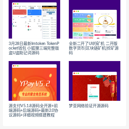
3月28日最新Imtoken TokenP
全新二开了UI的矿机 二开版
ocket钱包 小狐狸三端完整版
数字货币|区块链矿机|挖矿源
盗U盗助记词源码
码
源支付V5.1.8源码全开源+前
梦亚网络验证开源源码
端源码+后端源码+最新2.0协
议源码+详细视频搭建教程