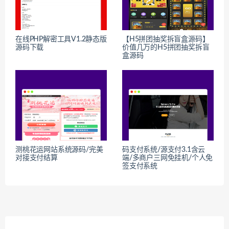
在线PHP解密工具V1.2静态版
【H5拼团抽奖拆盲盒源码】
源码下载
价值几万的H5拼团抽奖拆盲
盒源码
测桃花运网站系统源码/完美
码支付系统/源支付3.1含云
对接支付结算
端/多商户三网免挂机/个人免
签支付系统