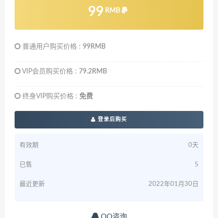
99
RMB
普通用户购买价格 :
99RMB
VIP会员购买价格 :
79.2RMB
终身VIP购买价格 :
免费
登录后购买
有效期
0天
已售
5
最近更新
2022年01月30日
QQ咨询