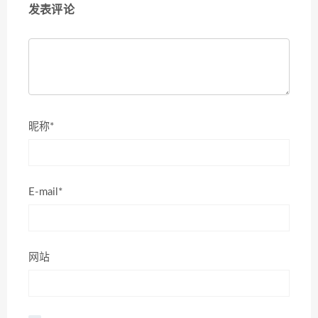
发表评论
昵称*
E-mail*
网站