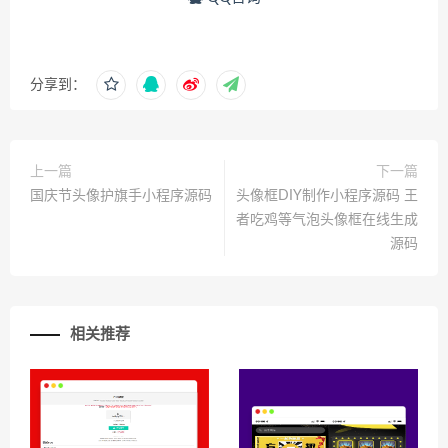
分享到：
上一篇
下一篇
国庆节头像护旗手小程序源码
头像框DIY制作小程序源码 王
者吃鸡等气泡头像框在线生成
源码
相关推荐